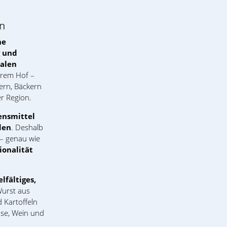
en
he
g und
nalen
erem Hof –
ern, Bäckern
r Region.
ensmittel
den
. Deshalb
 – genau wie
ionalität
elfältiges,
Wurst aus
d Kartoffeln
üse, Wein und