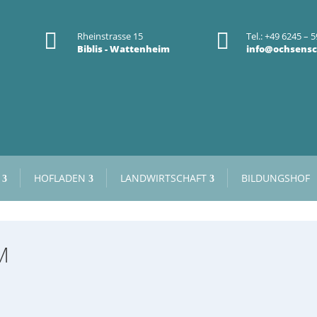


Rheinstrasse 15
Tel.: +49 6245 – 5
Biblis - Wattenheim
info@ochsensc
HOFLADEN
LANDWIRTSCHAFT
BILDUNGSHOF
M