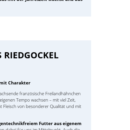
 RIEDGOCKEL
mit Charakter
achsende französische Freilandhähnchen
 eigenen Tempo wachsen – mit viel Zeit,
ht Fleisch von besonderer Qualität und mit
gentechnikfreiem Futter aus eigenem
n dabei für uns im Mittelpunkt. Auch die