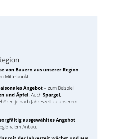
Region
se von Bauern aus unserer Region
.
im Mittelpunkt.
saisonales Angebot
– zum Beispiel
en und Äpfel
. Auch
Spargel,
hören je nach Jahreszeit zu unserem
sorgfältig ausgewähltes Angebot
 regionalem Anbau.
as mit der Jahreszeit wächst und aus