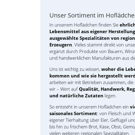
Unser Sortiment im Hoflädch
In unserem Hoflädchen finden Sie
ehrlic
Lebensmittel aus eigener Herstellun
ausgewählte Spezialitäten von regio
Erzeugern
. Vieles stammt direkt von uns
ergänzt durch Produkte von Bauern, Winz
und handwerklichen Manufakturen aus de
Uns ist wichtig zu wissen,
woher die Leb
kommen und wie sie hergestellt wer
arbeiten wir mit Betrieben zusammen, die
wir – Wert auf
Qualität, Handwerk, Reg
und natürliche Zutaten
legen.
So entsteht in unserem Hoflädchen ein
vi
saisonales Sortiment
: von Fleisch und 
eigener Tierhaltung über Eier, Geflügel un
bis hin zu frischem Brot, Käse, Obst, Gem
vielen weiteren regionalen Spezialitäten.