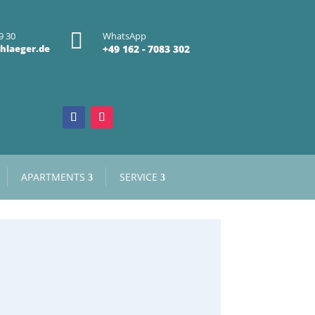

9 30
WhatsApp
hlaeger.de
+49 162 - 7083 302
APARTMENTS
SERVICE