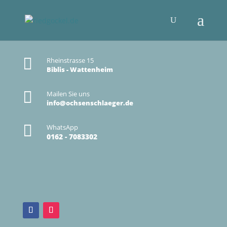

Rheinstrasse 15
Biblis - Wattenheim

Mailen Sie uns
info@ochsenschlaeger.de

WhatsApp
0162 - 7083302