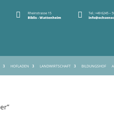


Rheinstrasse 15
Tel.: +49 6245 – 5
Biblis - Wattenheim
info@ochsensc
HOFLADEN
LANDWIRTSCHAFT
BILDUNGSHOF
A
er“