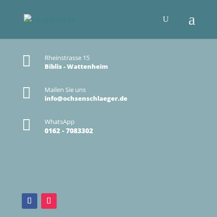

Rheinstrasse 15
Biblis - Wattenheim

Mailen Sie uns
info@ochsenschlaeger.de

WhatsApp
0162 - 7083302