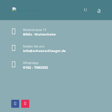

Rheinstrasse 15
Biblis - Wattenheim

Mailen Sie uns
info@ochsenschlaeger.de

WhatsApp
0162 - 7083302