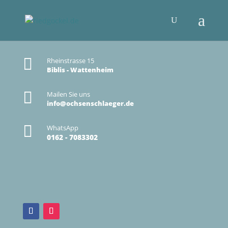

Rheinstrasse 15
Biblis - Wattenheim

Mailen Sie uns
info@ochsenschlaeger.de

WhatsApp
0162 - 7083302