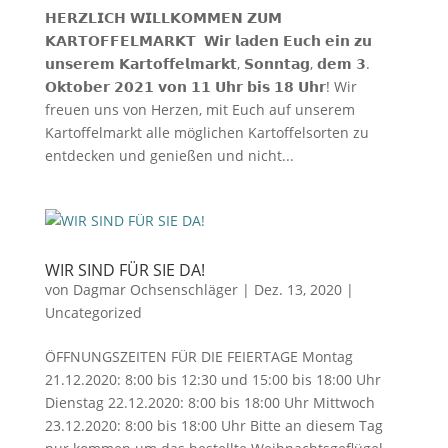
𝗛𝗘𝗥𝗭𝗟𝗜𝗖𝗛 𝗪𝗜𝗟𝗟𝗞𝗢𝗠𝗠𝗘𝗡 𝗭𝗨𝗠
𝗞𝗔𝗥𝗧𝗢𝗙𝗙𝗘𝗟𝗠𝗔𝗥𝗞𝗧 𝗪𝗶𝗿 𝗹𝗮𝗱𝗲𝗻 𝗘𝘂𝗰𝗵 𝗲𝗶𝗻 𝘇𝘂
𝘂𝗻𝘀𝗲𝗿𝗲𝗺 𝗞𝗮𝗿𝘁𝗼𝗳𝗳𝗲𝗹𝗺𝗮𝗿𝗸𝘁, 𝗦𝗼𝗻𝗻𝘁𝗮𝗴, 𝗱𝗲𝗺 𝟯.
𝗢𝗸𝘁𝗼𝗯𝗲𝗿 𝟮𝟬𝟮𝟭 𝘃𝗼𝗻 𝟭𝟭 𝗨𝗵𝗿 𝗯𝗶𝘀 𝟭𝟴 𝗨𝗵𝗿! Wir
freuen uns von Herzen, mit Euch auf unserem
Kartoffelmarkt alle möglichen Kartoffelsorten zu
entdecken und genießen und nicht...
WIR SIND FÜR SIE DA!
von
Dagmar Ochsenschläger
|
Dez. 13, 2020
|
Uncategorized
ÖFFNUNGSZEITEN FÜR DIE FEIERTAGE Montag
21.12.2020: 8:00 bis 12:30 und 15:00 bis 18:00 Uhr
Dienstag 22.12.2020: 8:00 bis 18:00 Uhr Mittwoch
23.12.2020: 8:00 bis 18:00 Uhr Bitte an diesem Tag