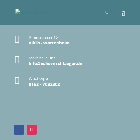

Rheinstrasse 15
Biblis - Wattenheim

Mailen Sie uns
info@ochsenschlaeger.de

WhatsApp
0162 - 7083302