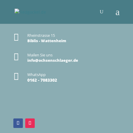

Rheinstrasse 15
Biblis - Wattenheim

Mailen Sie uns
info@ochsenschlaeger.de

WhatsApp
0162 - 7083302