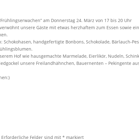
Frühlingserwachen” am Donnerstag 24. März von 17 bis 20 Uhr
 verwöhnt unsere Gäste mit etwas herzhaftem zum Essen sowie e
ken.
: Schokohasen, handgefertigte Bonbons, Schokolade, Bärlauch-Pes
rühlingsblumen.
nserem Hof wie hausgemachte Marmelade, Eierlikör, Nudeln, Schin
iedgockel unsere Freilandhähnchen, Bauernenten – Pekingente au
hen:)
.
Erforderliche Felder sind mit
*
markiert