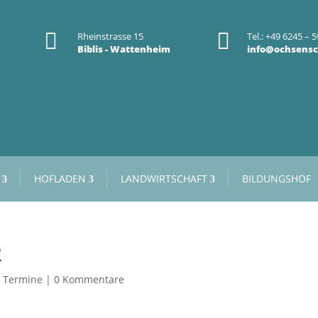


Rheinstrasse 15
Tel.: +49 6245 – 5
Biblis - Wattenheim
info@ochsensc
HOFLADEN
LANDWIRTSCHAFT
BILDUNGSHOF
2
|
Termine
|
0 Kommentare