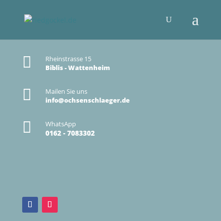

Rheinstrasse 15
Biblis - Wattenheim

Mailen Sie uns
info@ochsenschlaeger.de

WhatsApp
0162 - 7083302