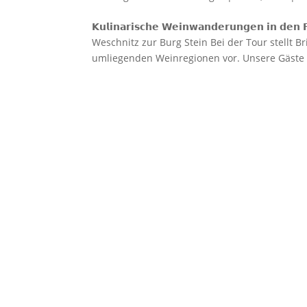
𝗞𝘂𝗹𝗶𝗻𝗮𝗿𝗶𝘀𝗰𝗵𝗲 𝗪𝗲𝗶𝗻𝘄𝗮𝗻𝗱𝗲𝗿𝘂𝗻𝗴𝗲𝗻 
Weschnitz zur Burg Stein Bei der Tour stellt 
umliegenden Weinregionen vor. Unsere Gäste er