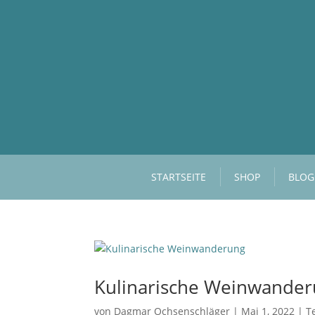
STARTSEITE
SHOP
BLOG
Kulinarische Weinwande
von
Dagmar Ochsenschläger
|
Mai 1, 2022
|
T