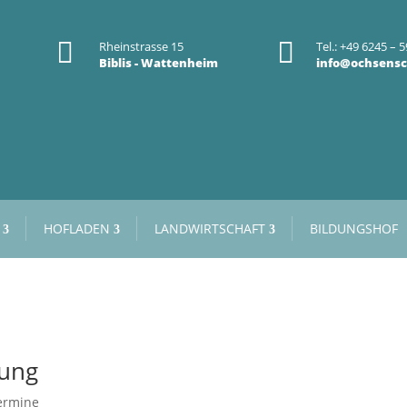


Rheinstrasse 15
Tel.: +49 6245 – 5
Biblis - Wattenheim
info@ochsensc
HOFLADEN
LANDWIRTSCHAFT
BILDUNGSHOF
rung
ermine