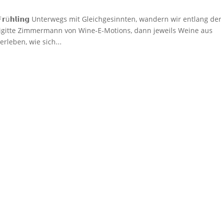
𝗶𝗻 𝗱𝗲𝗻 𝗙𝗿ü𝗵𝗹𝗶𝗻𝗴 Unterwegs mit Gleichgesinnten, wandern wir entlang de
Brigitte Zimmermann von Wine-E-Motions, dann jeweils Weine aus
leben, wie sich...