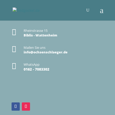

Rheinstrasse 15
Biblis - Wattenheim

Mailen Sie uns
info@ochsenschlaeger.de

WhatsApp
0162 - 7083302