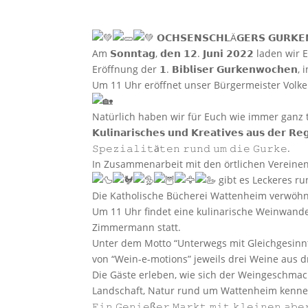
𝗢𝗖𝗛𝗦𝗘𝗡𝗦𝗖𝗛𝗟Ä𝗚𝗘𝗥𝗦 𝗚𝗨𝗥𝗞
Am 𝗦𝗼𝗻𝗻𝘁𝗮𝗴, 𝗱𝗲𝗻 𝟭𝟮. 𝗝𝘂𝗻𝗶 𝟮𝟬𝟮𝟮 lade
Eröffnung der 𝟭. 𝗕𝗶𝗯𝗹𝗶𝘀𝗲𝗿 𝗚𝘂𝗿𝗸𝗲𝗻𝘄𝗼
Um 11 Uhr eröffnet unser Bürgermeister Volker Sche
Natürlich haben wir für Euch wie immer ganz 
𝗞𝘂𝗹𝗶𝗻𝗮𝗿𝗶𝘀𝗰𝗵𝗲𝘀 𝘂𝗻𝗱 𝗞𝗿𝗲𝗮𝘁𝗶𝘃𝗲𝘀 𝗮𝘂𝘀 𝗱𝗲𝗿 𝗥
𝚂𝚙𝚎𝚣𝚒𝚊𝚕𝚒𝚝ä𝚝𝚎𝚗 𝚛𝚞𝚗𝚍 𝚞𝚖 𝚍𝚒𝚎 𝙶𝚞𝚛𝚔𝚎.
In Zusammenarbeit mit den örtlichen Vereine
gibt es Leckeres r
Die Katholische Bücherei Wattenheim verwöh
Um 11 Uhr findet eine kulinarische Weinwande
Zimmermann statt.
Unter dem Motto “Unterwegs mit Gleichgesinnt
von “Wein-e-motions” jeweils drei Weine aus
Die Gäste erleben, wie sich der Weingeschmac
Landschaft, Natur rund um Wattenheim kenne
𝙴𝚒𝚗 𝙶𝚎𝚗𝚒𝚎ß𝚎𝚛 𝙼𝚊𝚛𝚔𝚝 𝚖𝚒𝚝 𝚔𝚕𝚎𝚒𝚗𝚎𝚗 𝚊𝚋𝚎