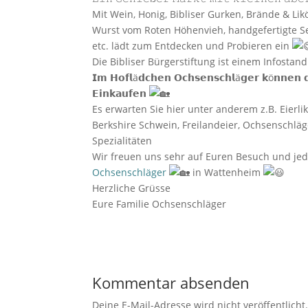
Mit Wein, Honig, Bibliser Gurken, Brände & Li
Wurst vom Roten Höhenvieh, handgefertigte Sei
etc. lädt zum Entdecken und Probieren ein
Die Bibliser Bürgerstiftung ist einem Infostan
𝗜𝗺 𝗛𝗼𝗳𝗹ä𝗱𝗰𝗵𝗲𝗻 𝗢𝗰𝗵𝘀𝗲𝗻𝘀𝗰𝗵𝗹ä𝗴𝗲𝗿 𝗸ö𝗻𝗻𝗲𝗻 𝗱
𝗘𝗶𝗻𝗸𝗮𝘂𝗳𝗲𝗻
Es erwarten Sie hier unter anderem z.B. Eierl
Berkshire Schwein, Freilandeier, Ochsenschlä
Spezialitäten
Wir freuen uns sehr auf Euren Besuch und je
Ochsenschläger
in Wattenheim
Herzliche Grüsse
Eure Familie Ochsenschläger
Kommentar absenden
Deine E-Mail-Adresse wird nicht veröffentlicht