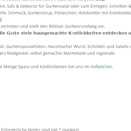
köre, Salz & Gewürze für Gurkensalat oder zum Einlegen, Schinken 
fe, Schmuck, Gurkensirup, Filztaschen, Holzbretter mit Kreidedek
d vertreten und stellt den Bibliser Gurkenrundweg vor.
𝗲 𝗚ä𝘀𝘁𝗲 𝘃𝗶𝗲𝗹𝗲 𝗵𝗮𝘂𝘀𝗴𝗲𝗺𝗮𝗰𝗵𝘁𝗲 𝗞ö𝘀𝘁𝗹𝗶𝗰𝗵𝗸𝗲𝗶𝘁𝗲𝗻 𝗲𝗻𝘁𝗱𝗲𝗰𝗸𝗲𝗻 
ikör, Gurkenspezialitäten, Hausmacher Wurst, Schinken und Salami
gers Riedgockel, selbst gemachte Marmelade und regionale
de Menge Spass und Köstlichkeiten bei uns im
Hoflädchen
.
Erforderliche Felder sind mit
*
markiert