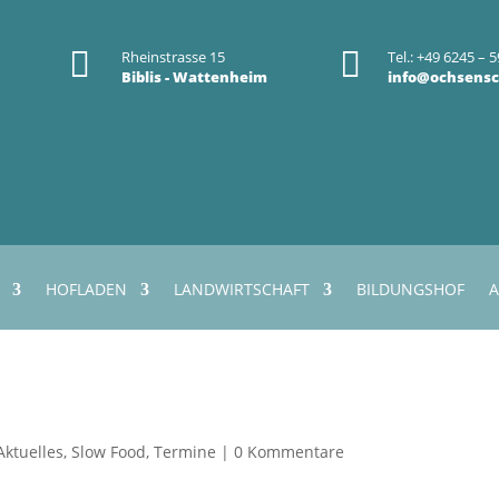


Rheinstrasse 15
Tel.: +49 6245 – 5
Biblis - Wattenheim
info@ochsensc
HOFLADEN
LANDWIRTSCHAFT
BILDUNGSHOF
A
Aktuelles
,
Slow Food
,
Termine
|
0 Kommentare