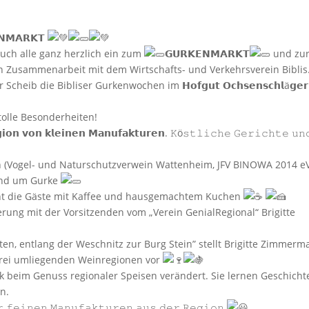
𝗡𝗠𝗔𝗥𝗞𝗧
n wir Euch alle ganz herzlich ein zum
𝗚𝗨𝗥𝗞𝗘𝗡𝗠𝗔𝗥𝗞𝗧
und zu
𝗰𝗵𝗲𝗻, in Zusammenarbeit mit dem Wirtschafts- und Verkehrsverein Biblis
ib die Bibliser Gurkenwochen im 𝗛𝗼𝗳𝗴𝘂𝘁 𝗢𝗰𝗵𝘀𝗲𝗻𝘀𝗰𝗵𝗹ä𝗴𝗲
tolle Besonderheiten!
𝗲𝗴𝗶𝗼𝗻 𝘃𝗼𝗻 𝗸𝗹𝗲𝗶𝗻𝗲𝗻 𝗠𝗮𝗻𝘂𝗳𝗮𝗸𝘁𝘂𝗿𝗲𝗻. 𝙺ö𝚜𝚝𝚕𝚒𝚌𝚑𝚎 𝙶𝚎𝚛𝚒𝚌𝚑𝚝𝚎 𝚞𝚗
n (Vogel- und Naturschutzverwein Wattenheim, JFV BINOWA 2014 e
und um Gurke
nt die Gäste mit Kaffee und hausgemachtem Kuchen
rung mit der Vorsitzenden vom „Verein GenialRegional“ Brigitte
en, entlang der Weschnitz zur Burg Stein” stellt Brigitte Zimmer
 drei umliegenden Weinregionen vor
k beim Genuss regionaler Speisen verändert. Sie lernen Geschicht
n.
𝚛 𝚏𝚎𝚒𝚗𝚎𝚗 𝙼𝚊𝚗𝚞𝚏𝚊𝚔𝚝𝚞𝚛𝚎𝚗 𝚊𝚞𝚜 𝚍𝚎𝚛 𝚁𝚎𝚐𝚒𝚘𝚗