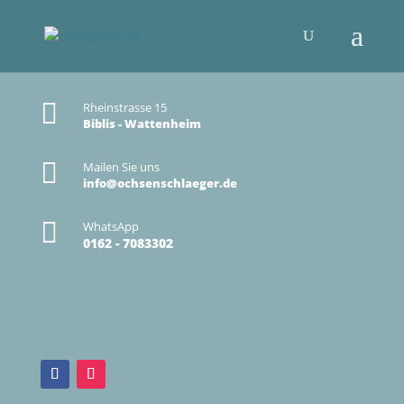

Rheinstrasse 15
Biblis - Wattenheim

Mailen Sie uns
info@ochsenschlaeger.de

WhatsApp
0162 - 7083302