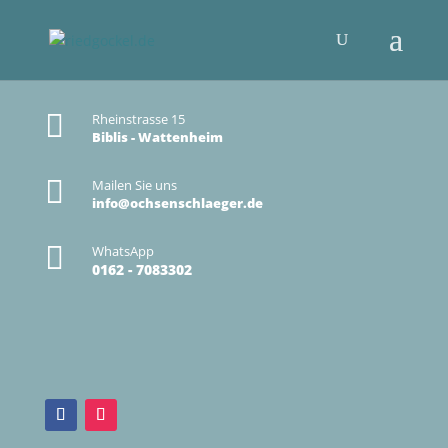

Rheinstrasse 15
Biblis - Wattenheim

Mailen Sie uns
info@ochsenschlaeger.de

WhatsApp
0162 - 7083302