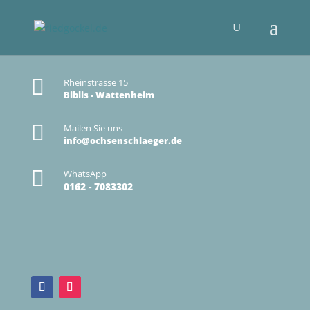

Rheinstrasse 15
Biblis - Wattenheim

Mailen Sie uns
info@ochsenschlaeger.de

WhatsApp
0162 - 7083302