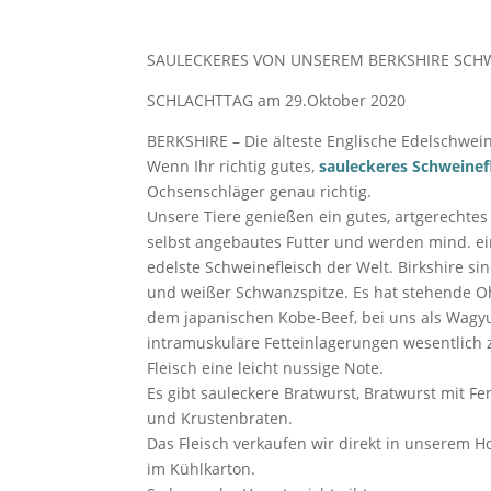
SAULECKERES VON UNSEREM BERKSHIRE SCH
SCHLACHTTAG am 29.Oktober 2020
BERKSHIRE – Die älteste Englische Edelschwei
Wenn Ihr richtig gutes,
sauleckeres Schweinef
Ochsenschläger genau richtig.
Unsere Tiere genießen ein gutes, artgerechte
selbst angebautes Futter und werden mind. ei
edelste Schweinefleisch der Welt. Birkshire s
und weißer Schwanzspitze. Es hat stehende Ohr
dem japanischen Kobe-Beef, bei uns als Wagyu 
intramuskuläre Fetteinlagerungen wesentlich 
Fleisch eine leicht nussige Note.
Es gibt sauleckere Bratwurst, Bratwurst mit Fen
und Krustenbraten.
Das Fleisch verkaufen wir direkt in unserem 
im Kühlkarton.