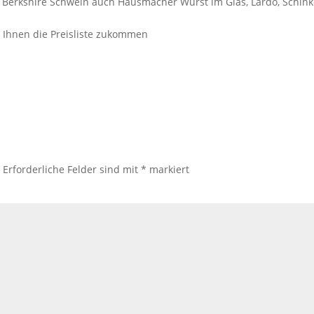
em Berkshire Schwein auch Hausmacher Wurst im Glas, Lardo, Schin
ir Ihnen die Preisliste zukommen
.
Erforderliche Felder sind mit
*
markiert