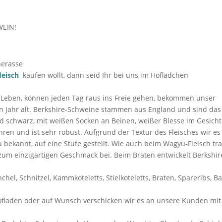
WEIN!
nerasse
leisch
kaufen wollt, dann seid Ihr bei uns im Hoflädchen
s Leben, können jeden Tag raus ins Freie gehen, bekommen unser
n Jahr alt. Berkshire-Schweine stammen aus England und sind das
ind schwarz, mit weißen Socken an Beinen, weißer Blesse im Gesicht
en und ist sehr robust. Aufgrund der Textur des Fleisches wir es
bekannt, auf eine Stufe gestellt. Wie auch beim Wagyu-Fleisch tr
zum einzigartigen Geschmack bei. Beim Braten entwickelt Berkshir
chel, Schnitzel, Kammkoteletts, Stielkoteletts, Braten, Spareribs, B
Hofladen oder auf Wunsch verschicken wir es an unsere Kunden mi