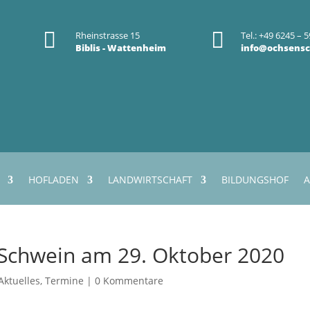


Rheinstrasse 15
Tel.: +49 6245 – 5
Biblis - Wattenheim
info@ochsensc
HOFLADEN
LANDWIRTSCHAFT
BILDUNGSHOF
A
 Schwein am 29. Oktober 2020
Aktuelles
,
Termine
|
0 Kommentare